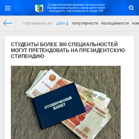
Ставропольская краевая организация
Профессионального союза работнков
народного образования и науки РФ
сортировать по:
дате
популярности
посещаемости
ком
Ставропольская краевая организация
»
Пресс-центр
» Стран
СТУДЕНТЫ БОЛЕЕ 300 СПЕЦИАЛЬНОСТЕЙ
МОГУТ ПРЕТЕНДОВАТЬ НА ПРЕЗИДЕНТСКУЮ
СТИПЕНДИЮ