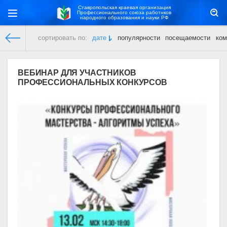
Ставропольская краевая организация
Профессионального союза работнков
народного образования и науки РФ
сортировать по:
дате
популярности
посещаемости
ком
Ставропольская краевая организация
»
Мероприятия/конку
ВЕБИНАР ДЛЯ УЧАСТНИКОВ
ПРОФЕССИОНАЛЬНЫХ КОНКУРСОВ